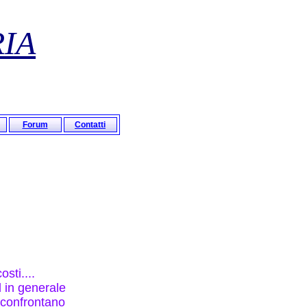
RIA
Forum
Contatti
sti....
d in generale
i confrontano