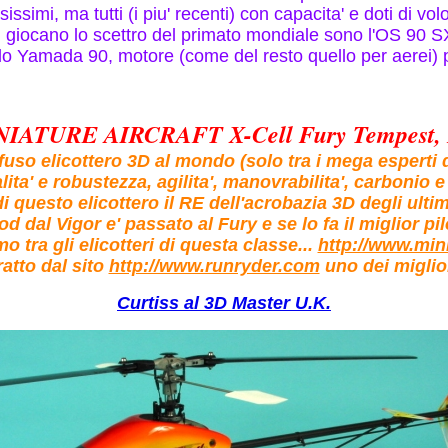
rsissimi, ma tutti (i piu' recenti) con capacita' e doti di vol
si giocano lo scettro del primato mondiale sono l'OS 90 S
lo Yamada 90, motore (come del resto quello per aerei) 
IATURE AIRCRAFT X-Cell Fury Tempest,
iffuso elicottero 3D al mondo (solo tra i mega esperti d
lita' e robustezza, agilita', manovrabilita', carbonio 
i questo elicottero il RE dell'acrobazia 3D degli ultim
 dal Vigor e' passato al Fury e se lo fa il miglior pi
o tra gli elicotteri di questa classe...
http://www.min
tratto dal sito
http://www.runryder.com
uno dei miglior
Curtiss al 3D Master U.K.