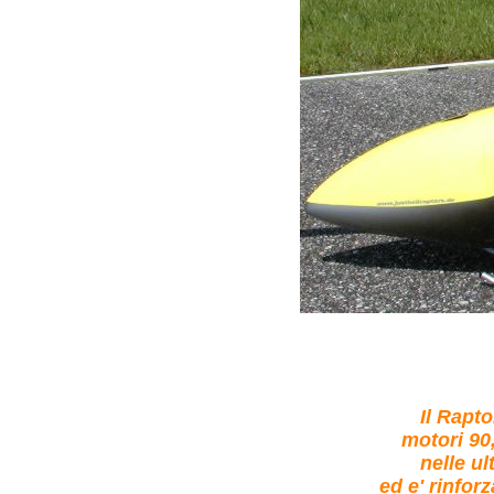
Il Rapt
motori 90
nelle ul
ed e' rinfor