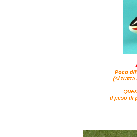
Poco diff
(si tratt
Quest
il peso di