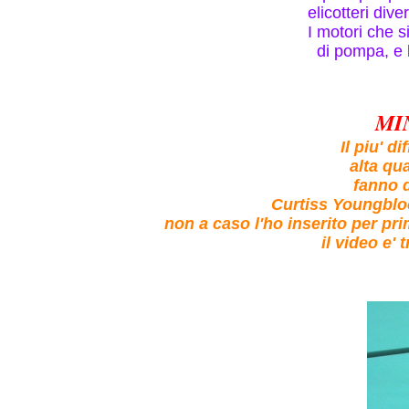
elicotteri dive
I motori che 
di pompa, e 
MIN
Il piu' d
alta qua
fanno d
Curtiss Youngblood
non a caso l'ho inserito per prim
il video e' 