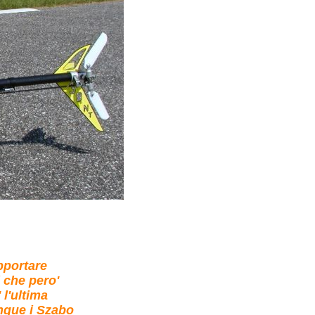
pportare
 che pero'
 l'ultima
unque i Szabo