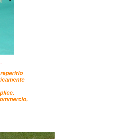
T
 reperirlo
aticamente
plice,
 commercio,