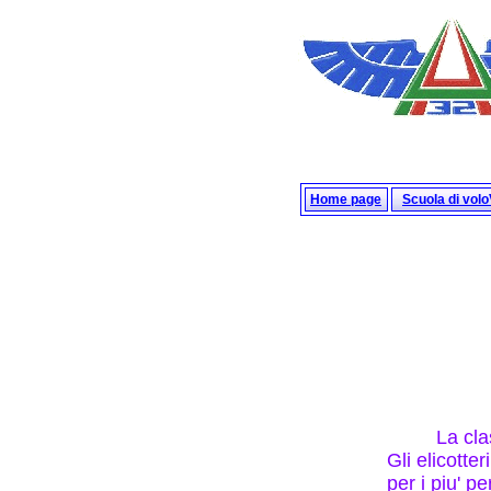
Home page
Scuola di vol
La cla
Gli elicotte
per i piu' p