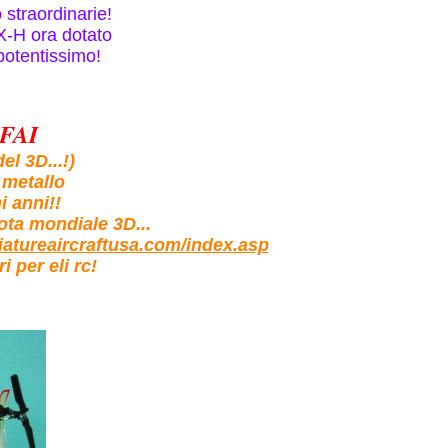
o straordinarie!
X-H ora dotato
potentissimo!
 FAI
el 3D...!)
e metallo
i anni!!
lota mondiale 3D...
iatureaircraftusa.com/index.asp
i per eli rc!