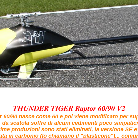
THUNDER TIGER Raptor 60/90 V2
or 60/90 nasce come 60 e poi viene modificato per su
, da scatola soffre di alcuni cedimenti poco simpatici
time produzioni sono stati eliminati, la versione SE e'
zata in carbonio (lo chiamano il "plasticone")... com