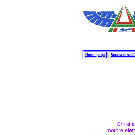
Home page
Scuola di vol
Chi si 
motore elett