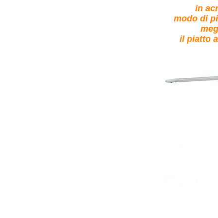
in ac
modo di pi
megl
il piatto 