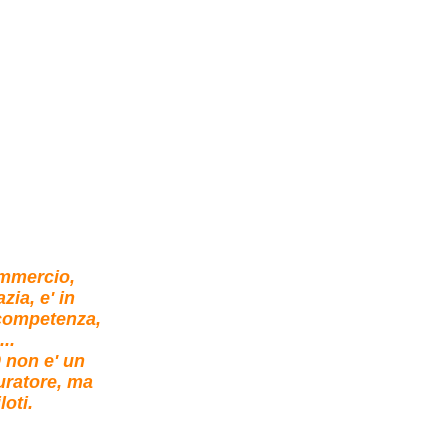
commercio,
ia, e' in
 competenza,
..
0 non e' un
buratore, ma
oti.