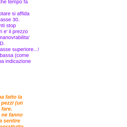
lche tempo fa
tare si affida
lasse 30.
nti stop
i e' il prezzo
manovrabilita'
3D.
lasse superiore...!
o bassa (come
ma indicazione
a fatto la
 pezzi (un
 fare.
 ne fanno
a sentire
oprattutto