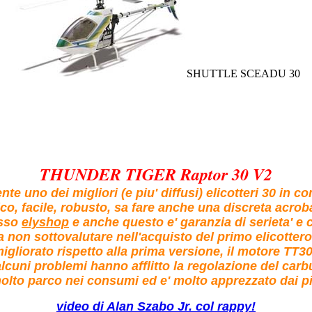
SHUTTLE SCEADU 30
THUNDER TIGER Raptor 30 V2
te uno dei migliori (e piu' diffusi) elicotteri 30 in 
o, facile, robusto, sa fare anche una discreta acrobaz
esso
elyshop
e anche questo e' garanzia di serieta' e
a non sottovalutare nell'acquisto del primo elicottero.
igliorato rispetto alla prima versione, il motore TT3
lcuni problemi hanno afflitto la regolazione del car
molto parco nei consumi ed e' molto apprezzato dai pil
video di Alan Szabo Jr. col rappy!