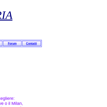
RIA
Forum
Contatti
egliere:
e o il Milan,