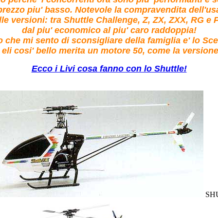
prezzo piu' basso. Notevole la compravendita dell'us
lle versioni: tra Shuttle Challenge, Z, ZX, ZXX, RG e P
dal piu' economico al piu' caro raddoppia!
o che mi sento di sconsigliare della famiglia e' lo Sc
eli cosi' bello merita un motore 50, come la versione 
Ecco i Livi cosa fanno con lo Shuttle!
SH