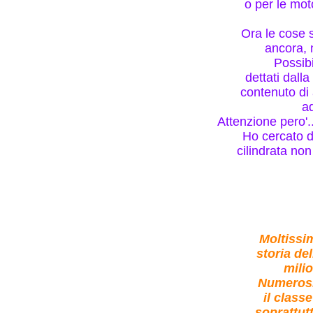
o per le mot
Ora le cose s
ancora, 
Possibi
dettati dalla
contenuto di 
ad
Attenzione pero'..
Ho cercato d
cilindrata no
Moltissim
storia de
milio
Numerosi
il class
soprattut