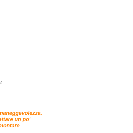
2
i maneggevolezza.
ettare un po'
 montare