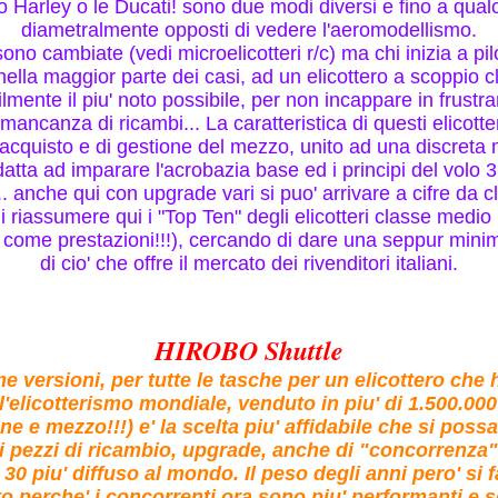
o Harley o le Ducati! sono due modi diversi e fino a qua
diametralmente opposti di vedere l'aeromodellismo.
ono cambiate (vedi microelicotteri r/c) ma chi inizia a pilo
nella maggior parte dei casi, ad un elicottero a scoppio c
lmente il piu' noto possibile, per non incappare in frustra
 mancanza di ricambi... La caratteristica di questi elicotter
acquisto e di gestione del mezzo, unito ad una discreta 
atta ad imparare l'acrobazia base ed i principi del volo 
. anche qui con upgrade vari si puo' arrivare a cifre da c
i riassumere qui i "Top Ten" degli elicotteri classe medi
n come prestazioni!!!), cercando di dare una seppur mini
di cio' che offre il mercato dei rivenditori italiani.
HIROBO Shuttle
e versioni, per tutte le tasche per un elicottero che h
ll'elicotterismo mondiale, venduto in piu' di 1.500.000
ne e mezzo!!!) e' la scelta piu' affidabile che si possa
 pezzi di ricambio, upgrade, anche di "concorrenza"
e 30 piu' diffuso al mondo. Il peso degli anni pero' si f
to perche' i concorrenti ora sono piu' performanti e s