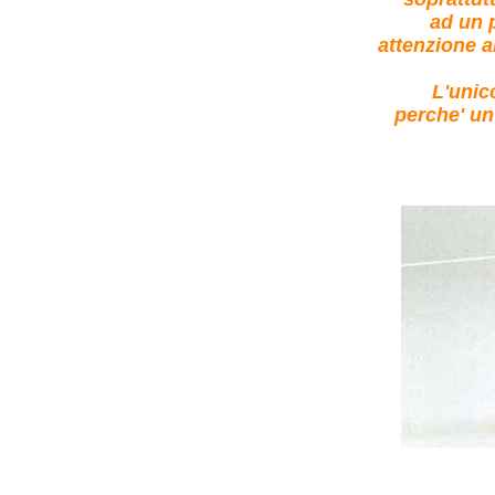
ad un 
attenzione a
L'unic
perche' un 