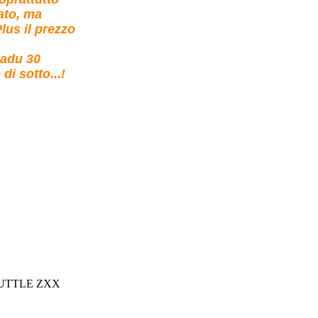
ato, ma
lus il prezzo
eadu 30
di sotto...!
UTTLE ZXX