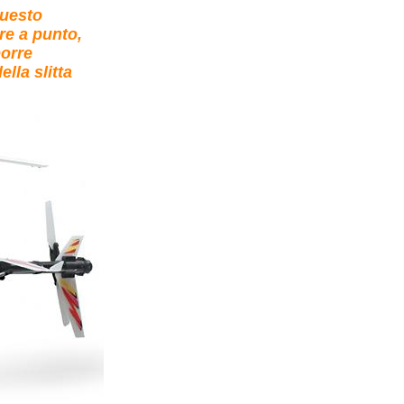
questo
re a punto,
porre
ella slitta