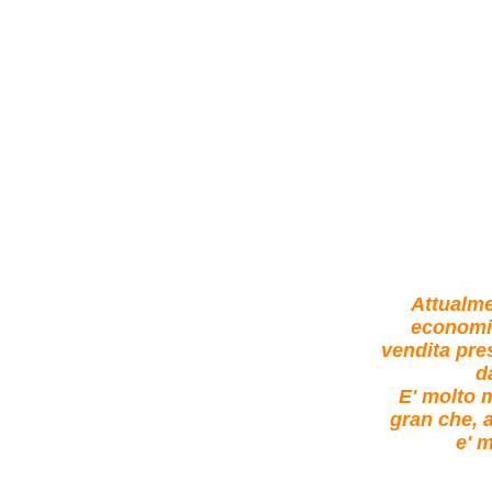
Attualmen
economic
vendita pr
d
E' molto m
gran che, a
e' 