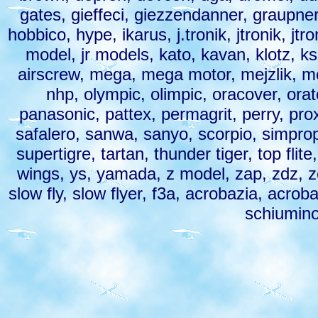
gates, gieffeci, giezzendanner, graupner,
hobbico, hype, ikarus, j.tronik, jtronik, jtroni
model, jr models, kato, kavan, klotz, k
airscrew, mega, mega motor, mejzlik, men
nhp, olympic, olimpic, oracover, orate
panasonic, pattex, permagrit, perry, pro
safalero, sanwa, sanyo, scorpio, simprop, 
supertigre, tartan, thunder tiger, top flite,
wings, ys, yamada, z model, zap, zdz, zetag
slow fly, slow flyer, f3a, acrobazia, acroba
schiumino