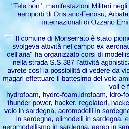
"Telethon", manifestazioni Militari neg
aeroporti di Oristano-Fenosu, Arbatax
internazionali di Ozzano Emi
Il comune di Monserrato è stato pioni
svolgeva attività nel campo ex-aeronau
dell'aria" ha organizzato corsi di model
nella strada S.S.387 l'attività agonisti
avrete così la possibilità di vedere da v
magari effettuare il battesimo del volo a
voli e 
hydrofoam, hydro-foam,idrofoam, idro-foam, 
thunder power, hacker, regolatori, hacke
volo in sardegna, aeromodelli in sardegna
in sardegna, elimodelli in sardegna, e
aeromodellismo in sardegna, aereo in sard