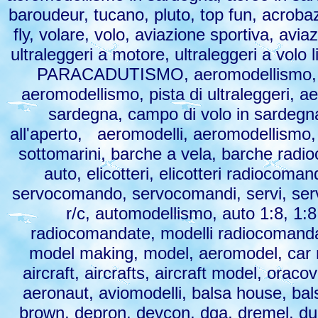
baroudeur, tucano, pluto, top fun, acrobazi
fly, volare, volo, aviazione sportiva, aviaz
ultraleggeri a motore, ultraleggeri a vol
PARACADUTISMO, aeromodellismo, par
aeromodellismo, pista di ultraleggeri, a
sardegna, campo di volo in sardegna
all'aperto, aeromodelli, aeromodellismo
sottomarini, barche a vela, barche rad
auto, elicotteri, elicotteri radiocoma
servocomando, servocomandi, servi, servo,
r/c, automodellismo, auto 1:8, 1:8
radiocomandate, modelli radiocomandat
model making, model, aeromodel, car m
aircraft, aircrafts, aircraft model, oraco
aeronaut, aviomodelli, balsa house, bals
brown, depron, devcon, dga, dremel, dubro