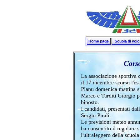
Home page
Scuola di vol
Cors
La associazione sportiva 
il 17 dicembre scorso l'esa
Planu domenica mattina s
Marco e Tarditi Giorgio pe
biposto.
I candidati, presentati da
Sergio Pirali.
Le previsioni meteo annun
ha consentito il regolare 
l'ultraleggero della scuol