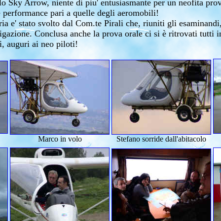
llo Sky Arrow, niente di piu' entusiasmante per un neofita prov
 performance pari a quelle degli aeromobili!
ria e' stato svolto dal Com.te Pirali che, riuniti gli esaminand
gazione. Conclusa anche la prova orale ci si è ritrovati tutti in
, auguri ai neo piloti!
Marco in volo
Stefano sorride dall'abitacolo