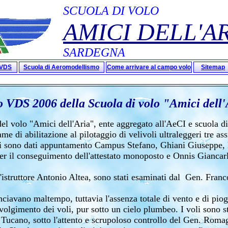
SCUOLA DI VOLO
AMICI DELL'A
SARDEGNA
oVDS
Scuola di Aeromodellismo
Come arrivare al campo volo
Sitemap
o VDS 2006 della Scuola di volo "Amici dell'
del volo "Amici dell'Aria", ente aggregato all'AeCI e scuola d
me di abilitazione al pilotaggio di velivoli ultraleggeri tre ass
i sono dati appuntamento Campus Stefano, Ghiani Giuseppe,
r il conseguimento dell'attestato monoposto e Onnis Giancarlo
ll'istruttore Antonio Altea, sono stati esaminati dal Gen. Fr
ciavano maltempo, tuttavia l'assenza totale di vento e di piog
svolgimento dei voli, pur sotto un cielo plumbeo. I voli sono st
a Tucano, sotto l'attento e scrupoloso controllo del Gen. Roma