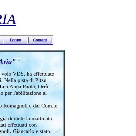
RIA
Forum
Contatti
Aria"
i volo VDS, ha effettuato
i. Nella pista di Pitzu
 Leu Anna Paola, Orrù
 per l'abilitazione al
anco Romagnoli e dal Com.te
gia durante la mattinata
ati effettuati con
gnoli. Giancarlo e stato