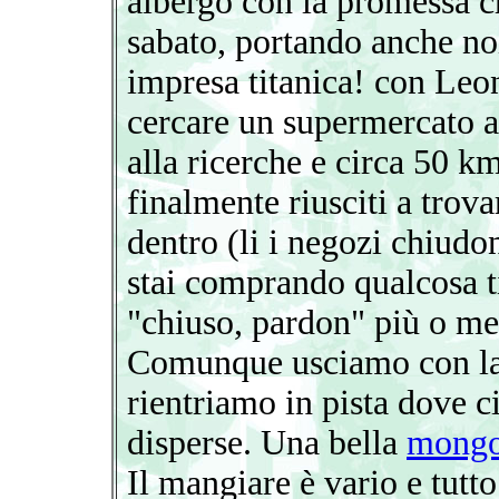
albergo con la promessa 
sabato, portando anche no
impresa titanica! con Leo
cercare un supermercato 
alla ricerche e circa 50 km
finalmente riusciti a trov
dentro (li i negozi chiudo
stai comprando qualcosa t
"chiuso, pardon" più o m
Comunque usciamo con la s
rientriamo in pista dove 
disperse. Una bella
mongo
Il mangiare è vario e tutto